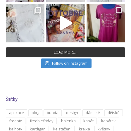
LOAD MORE...
Follow on Instagram
Štítky
aplikace
blog
bunda
design
dámské
dětské
freebie
freebiefriday
halenka
kabát
kabátek
kalhoty
kardigan
ke stažení
krajka
květiny