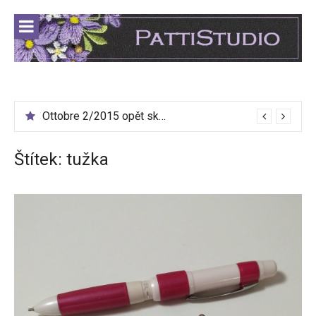
Přeskočit
na
obsah
Perly z archivu Ottobre #5
Ottobre 2/2015 opět skladem!
Štítek:
tužka