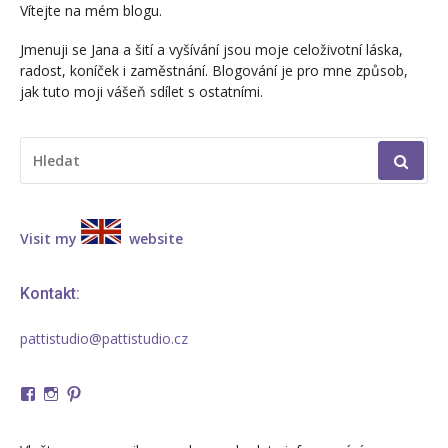
Vítejte na mém blogu.
Jmenuji se Jana a šití a vyšívání jsou moje celoživotní láska,
radost, koníček i zaměstnání. Blogování je pro mne způsob,
jak tuto moji vášeň sdílet s ostatními.
HLEDAT:
Visit my
website
Kontakt:
pattistudio@pattistudio.cz
Zobrazit
Zobrazit
Zobrazit
profil
profil
profil
PattiStudio-
pattistudio7
pattistudio