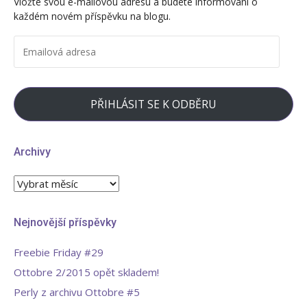
Vložte svou e-mailovou adresu a budete informování o
219696698046247
na
na
každém novém příspěvku na blogu.
na
Instagram
Pinterest
Facebook
EMAILOVÁ
ADRESA
PŘIHLÁSIT SE K ODBĚRU
Archivy
Archivy
Nejnovější příspěvky
Freebie Friday #29
Ottobre 2/2015 opět skladem!
Perly z archivu Ottobre #5