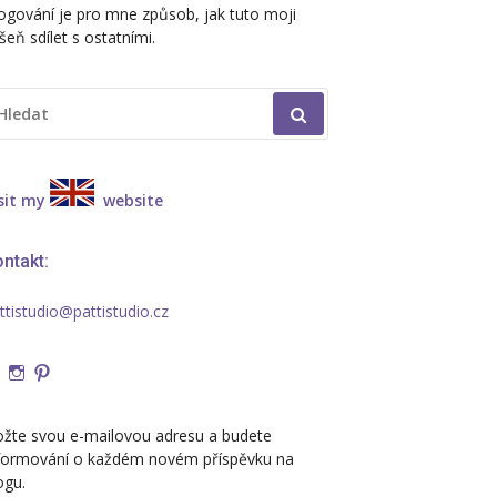
ogování je pro mne způsob, jak tuto moji
šeň sdílet s ostatními.
EDAT:
sit my
website
ntakt:
ttistudio@pattistudio.cz
Zobrazit
Zobrazit
Zobrazit
profil
profil
profil
PattiStudio-
pattistudio7
pattistudio
ožte svou e-mailovou adresu a budete
219696698046247
na
na
formování o každém novém příspěvku na
na
Instagram
Pinterest
ogu.
Facebook