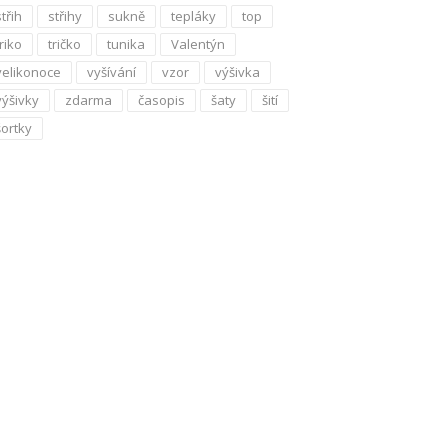
střih
střihy
sukně
tepláky
top
triko
tričko
tunika
Valentýn
velikonoce
vyšívání
vzor
výšivka
výšivky
zdarma
časopis
šaty
šití
šortky