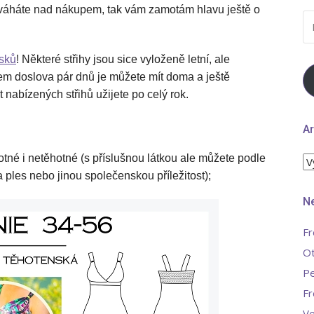
e váháte nad nákupem, tak vám zamotám hlavu ještě o
E
A
sků
! Některé střihy jsou sice vyloženě letní, ale
em doslova pár dnů je můžete mít doma a ještě
t nabízených střihů užijete po celý rok.
Ar
otné i netěhotné (s příslušnou látkou ale můžete podle
Ar
na ples nebo jinou společenskou příležitost);
Ne
Fr
Ot
Pe
Fr
Ve