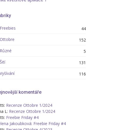
briky
Freebies
44
Ottobre
152
Různé
5
Šití
131
Vyšívání
116
jnovější komentáře
tti
:
Recenze Ottobre 1/2024
na L
:
Recenze Ottobre 1/2024
tti
:
Freebie Friday #4
lena Jakoubková
:
Freebie Friday #4
tti
:
Recenze Ottobre 4/2023