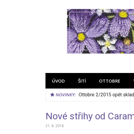
Přeskočit
na
obsah
ÚVOD
ŠITÍ
OTTOBRE
NOVINKY:
Perly z archivu Ottobre #5
Nové střihy od Carami
21. 8. 2018