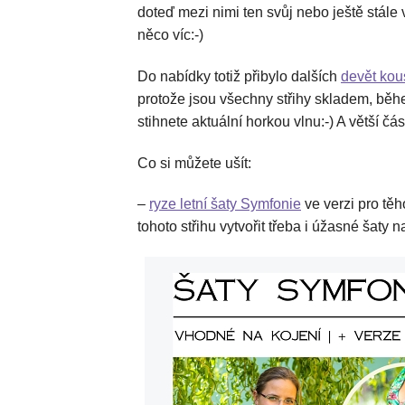
doteď mezi nimi ten svůj nebo ještě stál
něco víc:-)
Do nabídky totiž přibylo dalších
devět kou
protože jsou všechny střihy skladem, běh
stihnete aktuální horkou vlnu:-) A větší čás
Co si můžete ušít:
–
ryze letní šaty Symfonie
ve verzi pro těh
tohoto střihu vytvořit třeba i úžasné šaty 