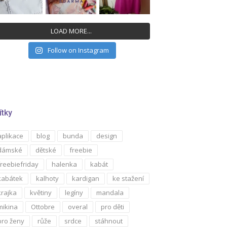
LOAD MORE...
Follow on Instagram
ítky
aplikace
blog
bunda
design
dámské
dětské
freebie
freebiefriday
halenka
kabát
kabátek
kalhoty
kardigan
ke stažení
krajka
květiny
legíny
mandala
mikina
Ottobre
overal
pro děti
pro ženy
růže
srdce
stáhnout