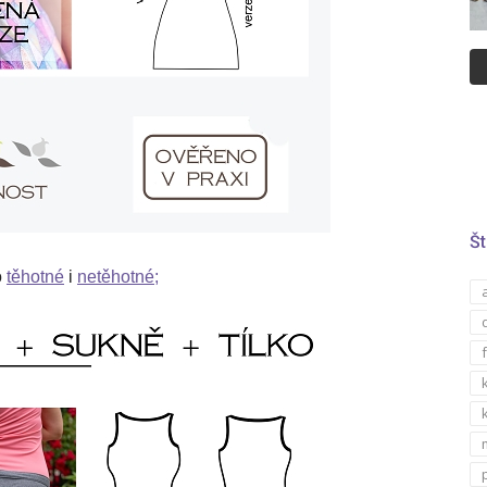
Št
o
těhotné
i
netěhotné;