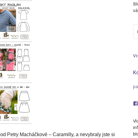
Bl
vá
HL
Vi
Ko
pa
Vl
in
bl
ů od Petry Macháčkové – Caramilly, a nevybraly jste si