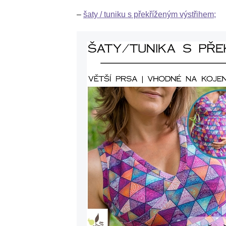
–
šaty / tuniku s překříženým výstřihem;